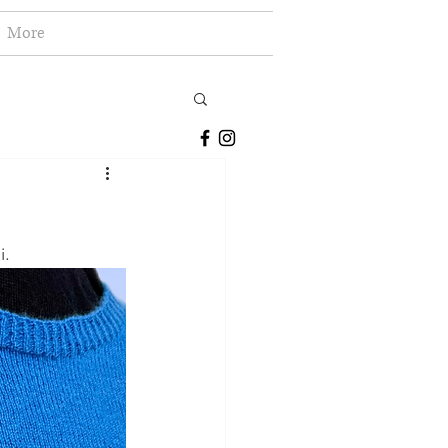
More
i.